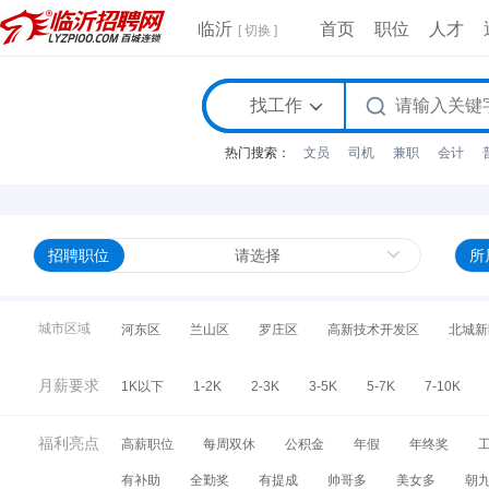
临沂
首页
职位
人才
[ 切换 ]
找工作
热门搜索：
文员
司机
兼职
会计
招聘职位
请选择
所
城市区域
河东区
兰山区
罗庄区
高新技术开发区
北城新
月薪要求
1K以下
1-2K
2-3K
3-5K
5-7K
7-10K
福利亮点
高薪职位
每周双休
公积金
年假
年终奖
有补助
全勤奖
有提成
帅哥多
美女多
朝