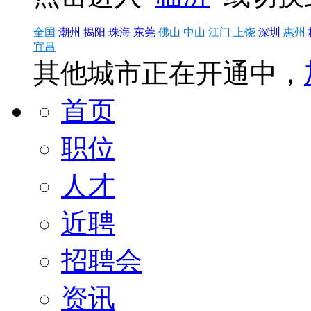
全国
潮州
揭阳
珠海
东莞
佛山
中山
江门
上饶
深圳
惠州
宜昌
其他城市正在开通中，
首页
职位
人才
近聘
招聘会
资讯