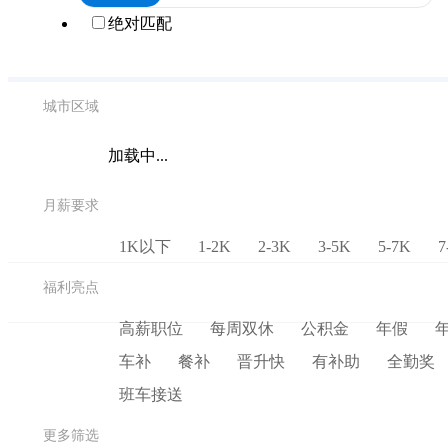
绝对匹配
城市区域
加载中...
月薪要求
1K以下
1-2K
2-3K
3-5K
5-7K
7
福利亮点
高薪职位
每周双休
公积金
年假
车补
餐补
晋升快
有补助
全勤奖
班车接送
更多筛选