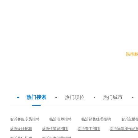
名企招聘
上市企业
在结果中排除：
很抱
热门搜索
热门职位
热门城市
临沂客服专员招聘
临沂老师招聘
临沂销售经理招聘
临沂主播
临沂设计招聘
临沂快递员招聘
临沂普工招聘
临沂物流操作员