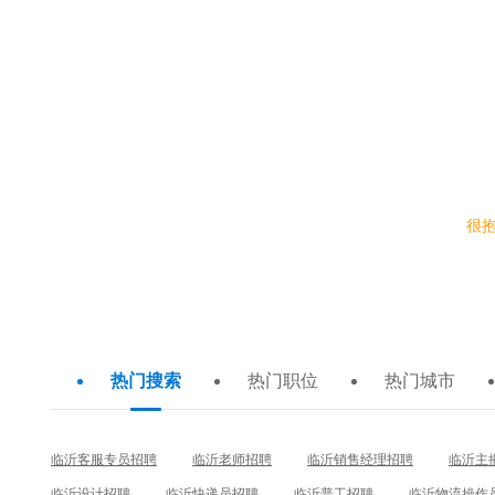
名企招聘
上市企业
在结果中排除：
很
热门搜索
热门职位
热门城市
临沂客服专员招聘
临沂老师招聘
临沂销售经理招聘
临沂主
临沂设计招聘
临沂快递员招聘
临沂普工招聘
临沂物流操作