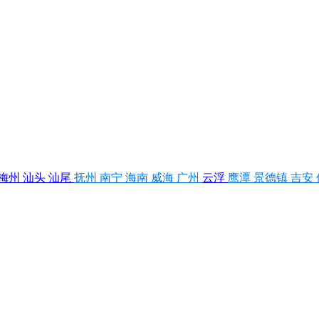
梅州
汕头
汕尾
抚州
南宁
海南
威海
广州
云浮
鹰潭
景德镇
吉安