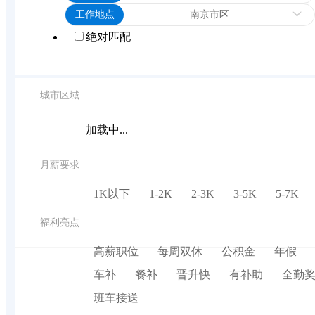
工作地点
南京市区
绝对匹配
城市区域
加载中...
月薪要求
1K以下
1-2K
2-3K
3-5K
5-7K
福利亮点
高薪职位
每周双休
公积金
年假
车补
餐补
晋升快
有补助
全勤
班车接送