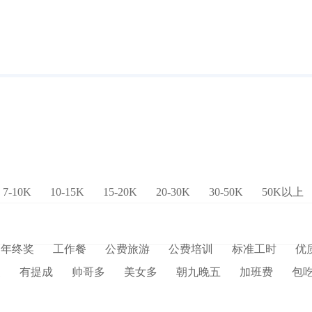
7-10K
10-15K
15-20K
20-30K
30-50K
50K以上
年终奖
工作餐
公费旅游
公费培训
标准工时
优
奖
有提成
帅哥多
美女多
朝九晚五
加班费
包