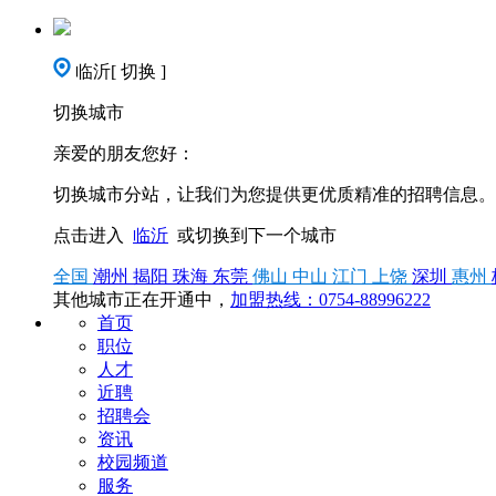
临沂
[ 切换 ]
切换城市
亲爱的朋友您好：
切换城市分站，让我们为您提供更优质精准的招聘信息。
点击进入
临沂
或切换到下一个城市
全国
潮州
揭阳
珠海
东莞
佛山
中山
江门
上饶
深圳
惠州
其他城市正在开通中，
加盟热线：0754-88996222
首页
职位
人才
近聘
招聘会
资讯
校园频道
服务